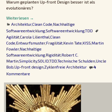
Warum geplanten Up-front Design besser ist als
evolutionäres?
Weiterlesen →
Architektur
,
Clean Code
,
Nachhaltige
Softwareentwicklung
,
Softwareentwicklung
,
TDD
Agilität
,
Carola Lilienthal
,
Clean
Code
,
Entwurfsmuster
,
Fragilität
,
Kevin Tate
,
KISS
,
Martin
Fowler
,
Nachhaltige
Softwareentwicklung
,
Rigidität
,
Robert C.
Martin
,
Simplicity
,
SOLID
,
TDD
,
Technische Schulden
,
Uncle
Bob
,
Up-front design
,
Zyklenfreie Architektur
4
Kommentare