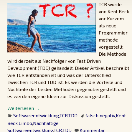
TCR wurde
von Kent Beck
vor Kurzem
als neue
Programmier
methode
vorgestellt.
Die Methode
wird derzeit als Nachfolger von Test Driven
Development (TDD) gehandelt. Dieser Artikel beschreibt
wie TCR entstanden ist und was der Unterschied
zwischen TCR und TDD ist. Es werden die Vorteile und
Nachteile der beiden Methoden gegenübergestellt und
es werden eigene Ideen zur Diskussion gestellt.
Weiterlesen →
Softwareentwicklung
,
TCR
,
TDD
falsch negativ
,
Kent
Beck
,
Limbo
,
Nachhaltige
Softwareentwicklung
,
TCR
,
TDD
Kommentar